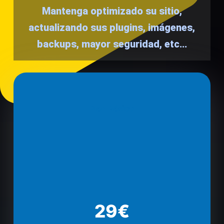
Mantenga optimizado su sitio,
actualizando sus plugins, imágenes,
backups, mayor seguridad, etc…
Plan Básico
29€